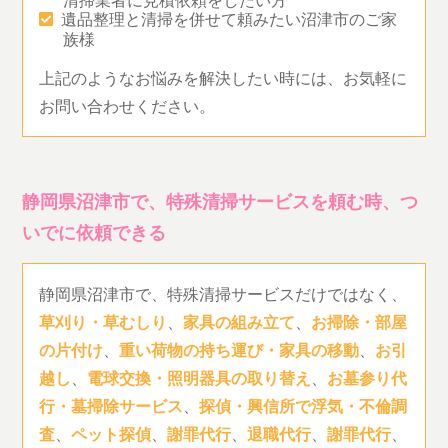
遺品整理と清掃を併せて頼みたい沼津市のご家
族様
上記のようなお悩みを解決したい時には、お気軽に
お問い合わせください。
静岡県沼津市で、特殊清掃サービスを頼む時、つ
いでに依頼できる
静岡県沼津市で、特殊清掃サービスだけではなく、
草刈り・草むしり
、
家具の組み立て
、
お掃除・部屋
の片付け
、
重い荷物の持ち運び・家具の移動
、
お引
越し
、
電球交換・照明器具の取り替え
、
お墓参り代
行・墓掃除サービス
、
探偵・興信所で浮気・不倫調
査
、
ペット探偵
、
謝罪代行
、
退職代行
、
謝罪代行
、