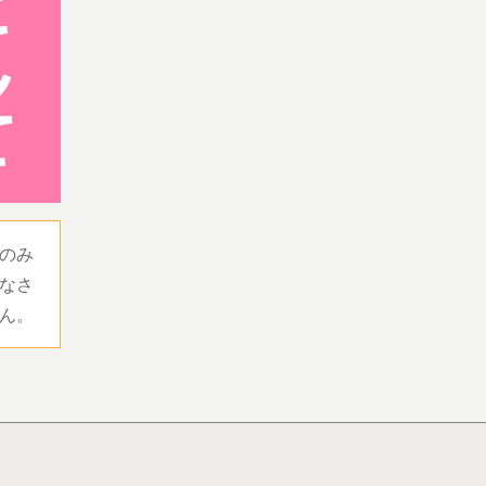
のみ
なさ
ん。