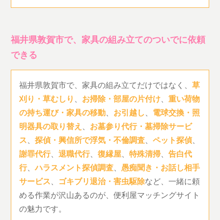
福井県敦賀市で、家具の組み立てのついでに依頼
できる
福井県敦賀市で、家具の組み立てだけではなく、
草
刈り・草むしり
、
お掃除・部屋の片付け
、
重い荷物
の持ち運び・家具の移動
、
お引越し
、
電球交換・照
明器具の取り替え
、
お墓参り代行・墓掃除サービ
ス
、
探偵・興信所で浮気・不倫調査
、
ペット探偵
、
謝罪代行
、
退職代行
、
復縁屋
、
特殊清掃
、
告白代
行
、
ハラスメント探偵調査
、
愚痴聞き・お話し相手
サービス
、
ゴキブリ退治・害虫駆除
など、一緒に頼
める作業が沢山あるのが、便利屋マッチングサイト
の魅力です。