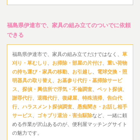
福島県伊達市で、家具の組み立てのついでに依頼
できる
福島県伊達市で、家具の組み立てだけではなく、
草
刈り・草むしり
、
お掃除・部屋の片付け
、
重い荷物
の持ち運び・家具の移動
、
お引越し
、
電球交換・照
明器具の取り替え
、
お墓参り代行・墓掃除サービ
ス
、
探偵・興信所で浮気・不倫調査
、
ペット探偵
、
謝罪代行
、
退職代行
、
復縁屋
、
特殊清掃
、
告白代
行
、
ハラスメント探偵調査
、
愚痴聞き・お話し相手
サービス
、
ゴキブリ退治・害虫駆除
など、一緒に頼
める作業が沢山あるのが、便利屋マッチングサイト
の魅力です。