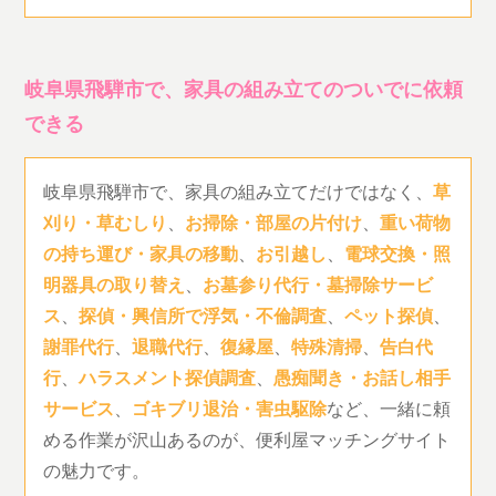
岐阜県飛騨市で、家具の組み立てのついでに依頼
できる
岐阜県飛騨市で、家具の組み立てだけではなく、
草
刈り・草むしり
、
お掃除・部屋の片付け
、
重い荷物
の持ち運び・家具の移動
、
お引越し
、
電球交換・照
明器具の取り替え
、
お墓参り代行・墓掃除サービ
ス
、
探偵・興信所で浮気・不倫調査
、
ペット探偵
、
謝罪代行
、
退職代行
、
復縁屋
、
特殊清掃
、
告白代
行
、
ハラスメント探偵調査
、
愚痴聞き・お話し相手
サービス
、
ゴキブリ退治・害虫駆除
など、一緒に頼
める作業が沢山あるのが、便利屋マッチングサイト
の魅力です。