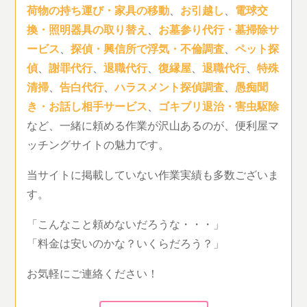
荷物の持ち運び・家具の移動
、
お引越し
、
電球交
換・照明器具の取り替え
、
お墓参り代行・墓掃除サ
ービス
、
探偵・興信所で浮気・不倫調査
、
ペット探
偵
、
謝罪代行
、
退職代行
、
復縁屋
、
退職代行
、
特殊
清掃
、
告白代行
、
ハラスメント探偵調査
、
愚痴聞
き・お話し相手サービス
、
ゴキブリ退治・害虫駆除
など、一緒に頼める作業が沢山あるのが、便利屋マ
ッチングサイトの魅力です。
当サイトに掲載していない作業実績も多数ございま
す。
「こんなこと頼めないだろうな・・・」
「料金は安いのかな？いくらだろう？」
お気軽にご連絡ください！