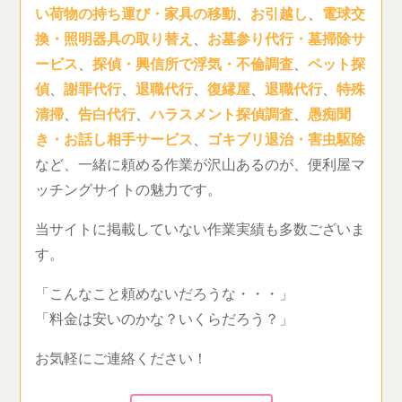
い荷物の持ち運び・家具の移動
、
お引越し
、
電球交
換・照明器具の取り替え
、
お墓参り代行・墓掃除サ
ービス
、
探偵・興信所で浮気・不倫調査
、
ペット探
偵
、
謝罪代行
、
退職代行
、
復縁屋
、
退職代行
、
特殊
清掃
、
告白代行
、
ハラスメント探偵調査
、
愚痴聞
き・お話し相手サービス
、
ゴキブリ退治・害虫駆除
など、一緒に頼める作業が沢山あるのが、便利屋マ
ッチングサイトの魅力です。
当サイトに掲載していない作業実績も多数ございま
す。
「こんなこと頼めないだろうな・・・」
「料金は安いのかな？いくらだろう？」
お気軽にご連絡ください！