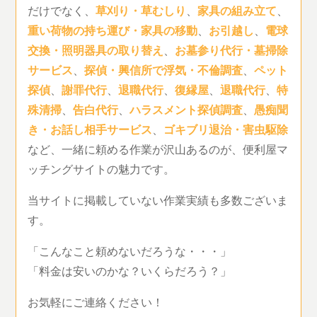
だけでなく、
草刈り・草むしり
、
家具の組み立て
、
重い荷物の持ち運び・家具の移動
、
お引越し
、
電球
交換・照明器具の取り替え
、
お墓参り代行・墓掃除
サービス
、
探偵・興信所で浮気・不倫調査
、
ペット
探偵
、
謝罪代行
、
退職代行
、
復縁屋
、
退職代行
、
特
殊清掃
、
告白代行
、
ハラスメント探偵調査
、
愚痴聞
き・お話し相手サービス
、
ゴキブリ退治・害虫駆除
など、一緒に頼める作業が沢山あるのが、便利屋マ
ッチングサイトの魅力です。
当サイトに掲載していない作業実績も多数ございま
す。
「こんなこと頼めないだろうな・・・」
「料金は安いのかな？いくらだろう？」
お気軽にご連絡ください！