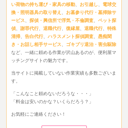
い荷物の持ち運び・家具の移動
、
お引越し
、
電球交
換・照明器具の取り替え
、
お墓参り代行・墓掃除サ
ービス
、
探偵・興信所で浮気・不倫調査
、
ペット探
偵
、
謝罪代行
、
退職代行
、
復縁屋
、
退職代行
、
特殊
清掃
、
告白代行
、
ハラスメント探偵調査
、
愚痴聞
き・お話し相手サービス
、
ゴキブリ退治・害虫駆除
など、一緒に頼める作業が沢山あるのが、便利屋マ
ッチングサイトの魅力です。
当サイトに掲載していない作業実績も多数ございま
す。
「こんなこと頼めないだろうな・・・」
「料金は安いのかな？いくらだろう？」
お気軽にご連絡ください！