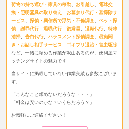
荷物の持ち運び・家具の移動
、
お引越し
、
電球交
換・照明器具の取り替え
、
お墓参り代行・墓掃除サ
ービス
、
探偵・興信所で浮気・不倫調査
、
ペット探
偵
、
謝罪代行
、
退職代行
、
復縁屋
、
退職代行
、
特殊
清掃
、
告白代行
、
ハラスメント探偵調査
、
愚痴聞
き・お話し相手サービス
、
ゴキブリ退治・害虫駆除
など、一緒に頼める作業が沢山あるのが、便利屋マ
ッチングサイトの魅力です。
当サイトに掲載していない作業実績も多数ございま
す。
「こんなこと頼めないだろうな・・・」
「料金は安いのかな？いくらだろう？」
お気軽にご連絡ください！