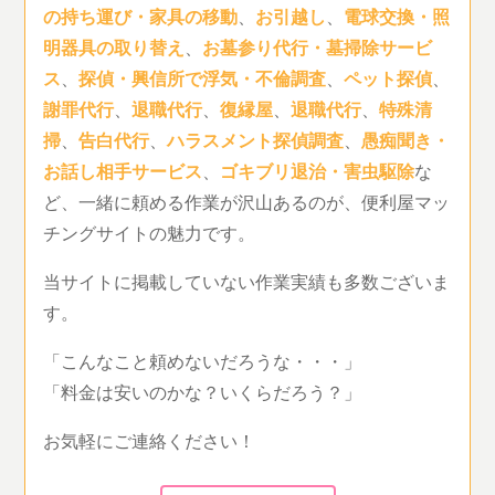
の持ち運び・家具の移動
、
お引越し
、
電球交換・照
明器具の取り替え
、
お墓参り代行・墓掃除サービ
ス
、
探偵・興信所で浮気・不倫調査
、
ペット探偵
、
謝罪代行
、
退職代行
、
復縁屋
、
退職代行
、
特殊清
掃
、
告白代行
、
ハラスメント探偵調査
、
愚痴聞き・
お話し相手サービス
、
ゴキブリ退治・害虫駆除
な
ど、一緒に頼める作業が沢山あるのが、便利屋マッ
チングサイトの魅力です。
当サイトに掲載していない作業実績も多数ございま
す。
「こんなこと頼めないだろうな・・・」
「料金は安いのかな？いくらだろう？」
お気軽にご連絡ください！