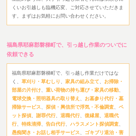
くいお引越しも臨機応変、ご対応させていただきま
す。まずはお気軽にお問い合わせください。
福島県耶麻郡磐梯町で、引っ越し作業のついでに
依頼できる
福島県耶麻郡磐梯町で、引っ越し作業だけではな
く、
草刈り・草むしり
、
家具の組み立て
、
お掃除・
部屋の片付け
、
重い荷物の持ち運び・家具の移動
、
電球交換・照明器具の取り替え
、
お墓参り代行・墓
掃除サービス
、
探偵・興信所で浮気・不倫調査
、
ペ
ット探偵
、
謝罪代行
、
退職代行
、
復縁屋
、
退職代
行
、
特殊清掃
、
告白代行
、
ハラスメント探偵調査
、
愚痴聞き・お話し相手サービス
、
ゴキブリ退治・害