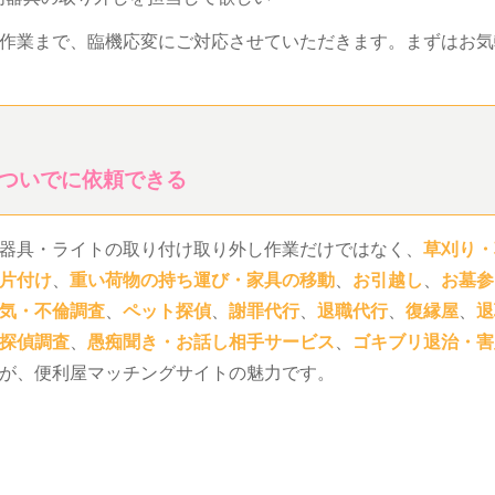
作業まで、臨機応変にご対応させていただきます。まずはお気
ついでに依頼できる
器具・ライトの取り付け取り外し作業だけではなく、
草刈り・
片付け
、
重い荷物の持ち運び・家具の移動
、
お引越し
、
お墓参
気・不倫調査
、
ペット探偵
、
謝罪代行
、
退職代行
、
復縁屋
、
退
探偵調査
、
愚痴聞き・お話し相手サービス
、
ゴキブリ退治・害
が、便利屋マッチングサイトの魅力です。