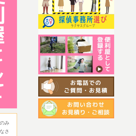
のみ
なさ