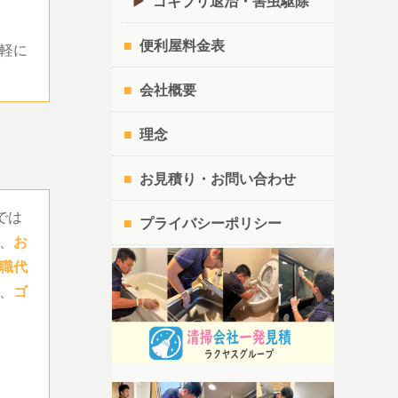
ゴキブリ退治・害虫駆除
便利屋料金表
軽に
会社概要
理念
お見積り・お問い合わせ
では
プライバシーポリシー
、
お
職代
、
ゴ