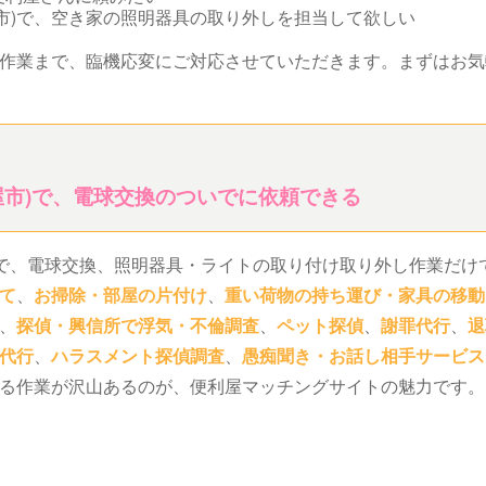
市)で、空き家の照明器具の取り外しを担当して欲しい
作業まで、臨機応変にご対応させていただきます。まずはお気
屋市)で、電球交換のついでに依頼できる
)で、電球交換、照明器具・ライトの取り付け取り外し作業だけ
て
、
お掃除・部屋の片付け
、
重い荷物の持ち運び・家具の移動
、
探偵・興信所で浮気・不倫調査
、
ペット探偵
、
謝罪代行
、
退
代行
、
ハラスメント探偵調査
、
愚痴聞き・お話し相手サービス
る作業が沢山あるのが、便利屋マッチングサイトの魅力です。