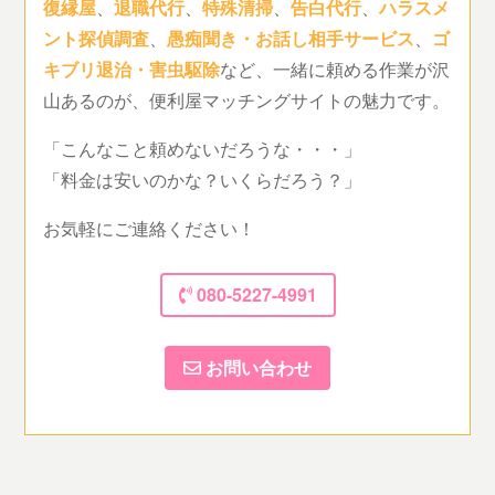
復縁屋
、
退職代行
、
特殊清掃
、
告白代行
、
ハラスメ
ント探偵調査
、
愚痴聞き・お話し相手サービス
、
ゴ
キブリ退治・害虫駆除
など、一緒に頼める作業が沢
山あるのが、便利屋マッチングサイトの魅力です。
「こんなこと頼めないだろうな・・・」
「料金は安いのかな？いくらだろう？」
お気軽にご連絡ください！
080-5227-4991
お問い合わせ