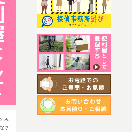
のみ
なさ