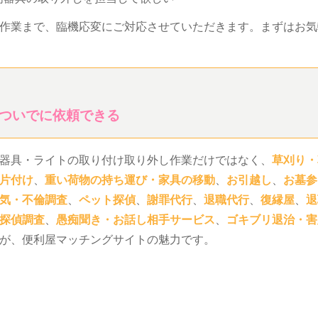
作業まで、臨機応変にご対応させていただきます。まずはお気
ついでに依頼できる
器具・ライトの取り付け取り外し作業だけではなく、
草刈り・
片付け
、
重い荷物の持ち運び・家具の移動
、
お引越し
、
お墓参
気・不倫調査
、
ペット探偵
、
謝罪代行
、
退職代行
、
復縁屋
、
退
探偵調査
、
愚痴聞き・お話し相手サービス
、
ゴキブリ退治・害
が、便利屋マッチングサイトの魅力です。