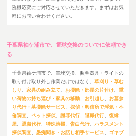
臨機応変にご対応させていただきます。まずはお気
軽にお問い合わせください。
千葉県袖ケ浦市で、電球交換のついでに依頼でき
る
千葉県袖ケ浦市で、電球交換、照明器具・ライトの
取り付け取り外し作業だけではなく、
草刈り・草む
しり
、
家具の組み立て
、
お掃除・部屋の片付け
、
重
い荷物の持ち運び・家具の移動
、
お引越し
、
お墓参
り代行・墓掃除サービス
、
探偵・興信所で浮気・不
倫調査
、
ペット探偵
、
謝罪代行
、
退職代行
、
復縁
屋
、
退職代行
、
特殊清掃
、
告白代行
、
ハラスメント
探偵調査
、
愚痴聞き・お話し相手サービス
、
ゴキブ