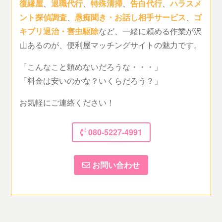
復縁屋
、
退職代行
、
特殊清掃
、
告白代行
、
ハラスメ
ント探偵調査
、
愚痴聞き・お話し相手サービス
、
ゴ
キブリ退治・害虫駆除
など、一緒に頼める作業が沢
山あるのが、便利屋マッチングサイトの魅力です。
「こんなこと頼めないだろうな・・・」
「料金は安いのかな？いくらだろう？」
お気軽にご連絡ください！
080-5227-4991
お問い合わせ