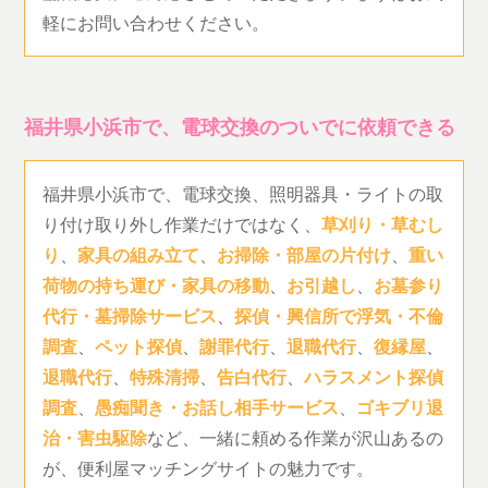
軽にお問い合わせください。
福井県小浜市で、電球交換のついでに依頼できる
福井県小浜市で、電球交換、照明器具・ライトの取
り付け取り外し作業だけではなく、
草刈り・草むし
り
、
家具の組み立て
、
お掃除・部屋の片付け
、
重い
荷物の持ち運び・家具の移動
、
お引越し
、
お墓参り
代行・墓掃除サービス
、
探偵・興信所で浮気・不倫
調査
、
ペット探偵
、
謝罪代行
、
退職代行
、
復縁屋
、
退職代行
、
特殊清掃
、
告白代行
、
ハラスメント探偵
調査
、
愚痴聞き・お話し相手サービス
、
ゴキブリ退
治・害虫駆除
など、一緒に頼める作業が沢山あるの
が、便利屋マッチングサイトの魅力です。