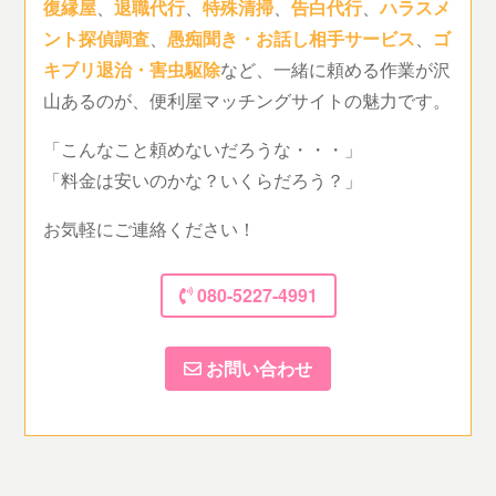
復縁屋
、
退職代行
、
特殊清掃
、
告白代行
、
ハラスメ
ント探偵調査
、
愚痴聞き・お話し相手サービス
、
ゴ
キブリ退治・害虫駆除
など、一緒に頼める作業が沢
山あるのが、便利屋マッチングサイトの魅力です。
「こんなこと頼めないだろうな・・・」
「料金は安いのかな？いくらだろう？」
お気軽にご連絡ください！
080-5227-4991
お問い合わせ