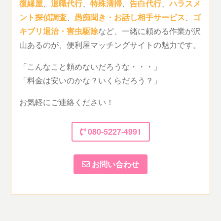
復縁屋
、
退職代行
、
特殊清掃
、
告白代行
、
ハラスメ
ント探偵調査
、
愚痴聞き・お話し相手サービス
、
ゴ
キブリ退治・害虫駆除
など、一緒に頼める作業が沢
山あるのが、便利屋マッチングサイトの魅力です。
「こんなこと頼めないだろうな・・・」
「料金は安いのかな？いくらだろう？」
お気軽にご連絡ください！
080-5227-4991
お問い合わせ