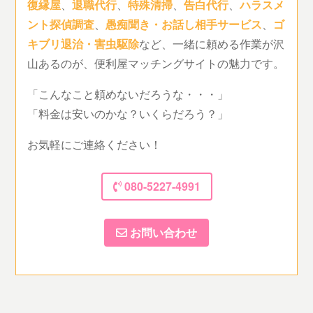
復縁屋
、
退職代行
、
特殊清掃
、
告白代行
、
ハラスメ
ント探偵調査
、
愚痴聞き・お話し相手サービス
、
ゴ
キブリ退治・害虫駆除
など、一緒に頼める作業が沢
山あるのが、便利屋マッチングサイトの魅力です。
「こんなこと頼めないだろうな・・・」
「料金は安いのかな？いくらだろう？」
お気軽にご連絡ください！
080-5227-4991
お問い合わせ