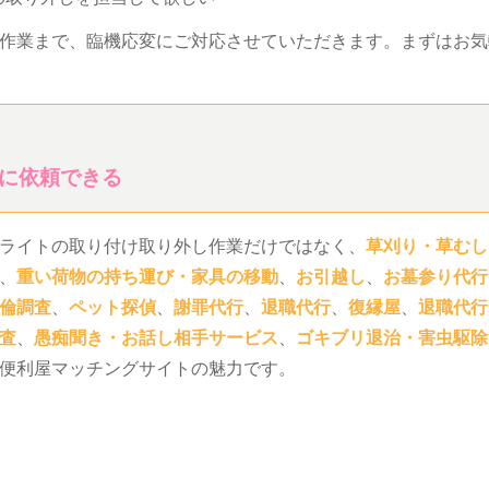
作業まで、臨機応変にご対応させていただきます。まずはお気
に依頼できる
ライトの取り付け取り外し作業だけではなく、
草刈り・草むし
、
重い荷物の持ち運び・家具の移動
、
お引越し
、
お墓参り代行
倫調査
、
ペット探偵
、
謝罪代行
、
退職代行
、
復縁屋
、
退職代行
査
、
愚痴聞き・お話し相手サービス
、
ゴキブリ退治・害虫駆除
便利屋マッチングサイトの魅力です。