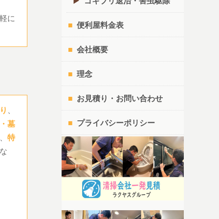
ゴキブリ退治・害虫駆除
軽に
便利屋料金表
会社概要
理念
お見積り・お問い合わせ
り
、
プライバシーポリシー
・墓
、
特
な