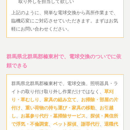
取り外しを担当して欲しい
上記のように、簡単な電球交換から高所作業まで、
臨機応変にご対応させていただきます。まずはお気
軽にお問い合わせください。
群馬県北群馬郡榛東村で、電球交換のついでに依
頼できる
群馬県北群馬郡榛東村で、電球交換、照明器具・ラ
イトの取り付け取り外し作業だけではなく、
草刈
り・草むしり
、
家具の組み立て
、
お掃除・部屋の片
付け
、
重い荷物の持ち運び・家具の移動
、
お引越
し
、
お墓参り代行・墓掃除サービス
、
探偵・興信所
で浮気・不倫調査
、
ペット探偵
、
謝罪代行
、
退職代