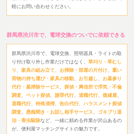
軽にお問い合わせください。
群馬県渋川市で、電球交換のついでに依頼できる
群馬県渋川市で、電球交換、照明器具・ライトの取
り付け取り外し作業だけではなく、
草刈り・草むし
り
、
家具の組み立て
、
お掃除・部屋の片付け
、
重い
荷物の持ち運び・家具の移動
、
お引越し
、
お墓参り
代行・墓掃除サービス
、
探偵・興信所で浮気・不倫
調査
、
ペット探偵
、
謝罪代行
、
退職代行
、
復縁屋
、
退職代行
、
特殊清掃
、
告白代行
、
ハラスメント探偵
調査
、
愚痴聞き・お話し相手サービス
、
ゴキブリ退
治・害虫駆除
など、一緒に頼める作業が沢山あるの
が、便利屋マッチングサイトの魅力です。