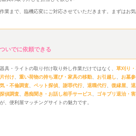
作業まで、臨機応変にご対応させていただきます。まずはお気
ついでに依頼できる
器具・ライトの取り付け取り外し作業だけではなく、
草刈り・
片付け
、
重い荷物の持ち運び・家具の移動
、
お引越し
、
お墓参
気・不倫調査
、
ペット探偵
、
謝罪代行
、
退職代行
、
復縁屋
、
退
探偵調査
、
愚痴聞き・お話し相手サービス
、
ゴキブリ退治・害
が、便利屋マッチングサイトの魅力です。