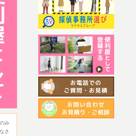
のみ
なさ