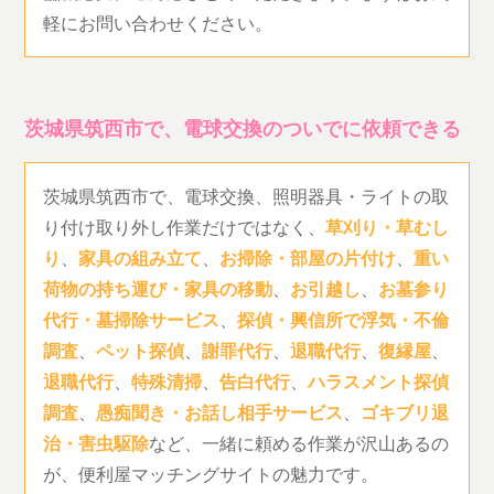
軽にお問い合わせください。
茨城県筑西市で、電球交換のついでに依頼できる
茨城県筑西市で、電球交換、照明器具・ライトの取
り付け取り外し作業だけではなく、
草刈り・草むし
り
、
家具の組み立て
、
お掃除・部屋の片付け
、
重い
荷物の持ち運び・家具の移動
、
お引越し
、
お墓参り
代行・墓掃除サービス
、
探偵・興信所で浮気・不倫
調査
、
ペット探偵
、
謝罪代行
、
退職代行
、
復縁屋
、
退職代行
、
特殊清掃
、
告白代行
、
ハラスメント探偵
調査
、
愚痴聞き・お話し相手サービス
、
ゴキブリ退
治・害虫駆除
など、一緒に頼める作業が沢山あるの
が、便利屋マッチングサイトの魅力です。