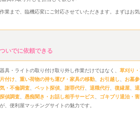
作業まで、臨機応変にご対応させていただきます。まずはお気
ついでに依頼できる
器具・ライトの取り付け取り外し作業だけではなく、
草刈り・
片付け
、
重い荷物の持ち運び・家具の移動
、
お引越し
、
お墓参
気・不倫調査
、
ペット探偵
、
謝罪代行
、
退職代行
、
復縁屋
、
退
探偵調査
、
愚痴聞き・お話し相手サービス
、
ゴキブリ退治・害
が、便利屋マッチングサイトの魅力です。