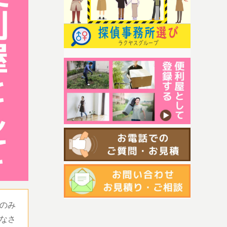
のみ
なさ