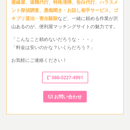
復縁屋
、
退職代行
、
特殊清掃
、
告白代行
、
ハラスメ
ント探偵調査
、
愚痴聞き・お話し相手サービス
、
ゴ
キブリ退治・害虫駆除
など、一緒に頼める作業が沢
山あるのが、便利屋マッチングサイトの魅力です。
「こんなこと頼めないだろうな・・・」
「料金は安いのかな？いくらだろう？」
お気軽にご連絡ください！
080-5227-4991
お問い合わせ