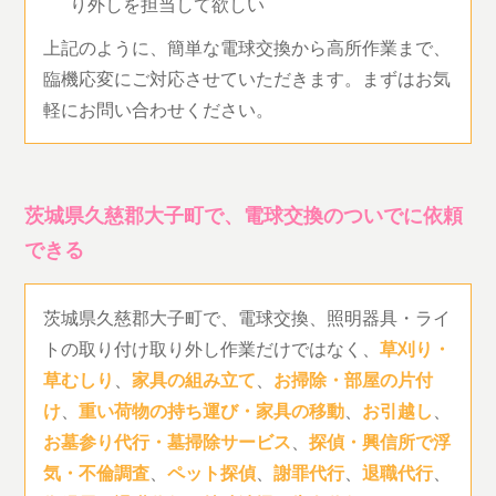
り外しを担当して欲しい
上記のように、簡単な電球交換から高所作業まで、
臨機応変にご対応させていただきます。まずはお気
軽にお問い合わせください。
茨城県久慈郡大子町で、電球交換のついでに依頼
できる
茨城県久慈郡大子町で、電球交換、照明器具・ライ
トの取り付け取り外し作業だけではなく、
草刈り・
草むしり
、
家具の組み立て
、
お掃除・部屋の片付
け
、
重い荷物の持ち運び・家具の移動
、
お引越し
、
お墓参り代行・墓掃除サービス
、
探偵・興信所で浮
気・不倫調査
、
ペット探偵
、
謝罪代行
、
退職代行
、