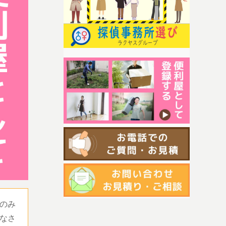
のみ
なさ