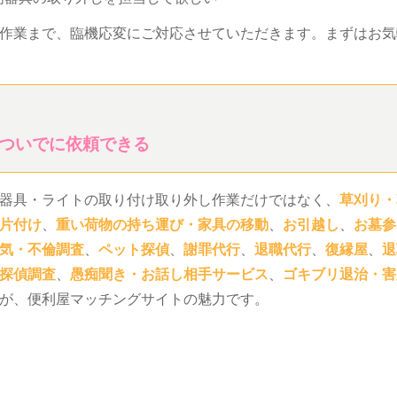
作業まで、臨機応変にご対応させていただきます。まずはお気
ついでに依頼できる
器具・ライトの取り付け取り外し作業だけではなく、
草刈り・
片付け
、
重い荷物の持ち運び・家具の移動
、
お引越し
、
お墓参
気・不倫調査
、
ペット探偵
、
謝罪代行
、
退職代行
、
復縁屋
、
退
探偵調査
、
愚痴聞き・お話し相手サービス
、
ゴキブリ退治・害
が、便利屋マッチングサイトの魅力です。