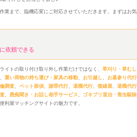
作業まで、臨機応変にご対応させていただきます。まずはお気
に依頼できる
ライトの取り付け取り外し作業だけではなく、
草刈り・草むし
、
重い荷物の持ち運び・家具の移動
、
お引越し
、
お墓参り代行
倫調査
、
ペット探偵
、
謝罪代行
、
退職代行
、
復縁屋
、
退職代行
査
、
愚痴聞き・お話し相手サービス
、
ゴキブリ退治・害虫駆除
便利屋マッチングサイトの魅力です。