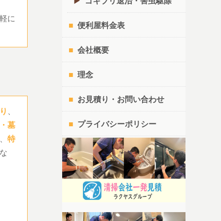
ゴキブリ退治・害虫駆除
軽に
便利屋料金表
会社概要
理念
お見積り・お問い合わせ
り
、
プライバシーポリシー
・墓
、
特
な