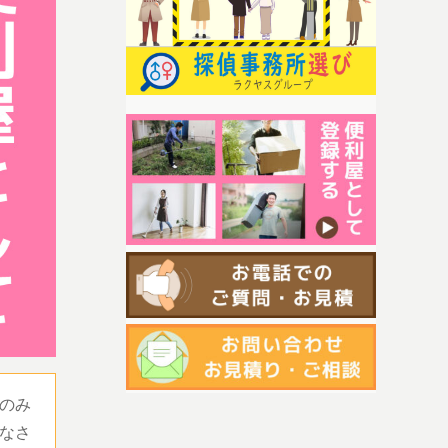
のみ
なさ