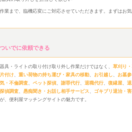
作業まで、臨機応変にご対応させていただきます。まずはお気
ついでに依頼できる
器具・ライトの取り付け取り外し作業だけではなく、
草刈り・
片付け
、
重い荷物の持ち運び・家具の移動
、
お引越し
、
お墓参
気・不倫調査
、
ペット探偵
、
謝罪代行
、
退職代行
、
復縁屋
、
退
探偵調査
、
愚痴聞き・お話し相手サービス
、
ゴキブリ退治・害
が、便利屋マッチングサイトの魅力です。