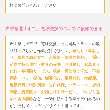
軽にお問い合わせください。
岩手県北上市で、電球交換のついでに依頼できる
岩手県北上市で、電球交換、照明器具・ライトの取
り付け取り外し作業だけではなく、
草刈り・草むし
り
、
家具の組み立て
、
お掃除・部屋の片付け
、
重い
荷物の持ち運び・家具の移動
、
お引越し
、
お墓参り
代行・墓掃除サービス
、
探偵・興信所で浮気・不倫
調査
、
ペット探偵
、
謝罪代行
、
退職代行
、
復縁屋
、
退職代行
、
特殊清掃
、
告白代行
、
ハラスメント探偵
調査
、
愚痴聞き・お話し相手サービス
、
ゴキブリ退
治・害虫駆除
など、一緒に頼める作業が沢山あるの
が、便利屋マッチングサイトの魅力です。