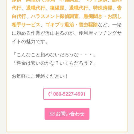
代行
、
退職代行
、
復縁屋
、
退職代行
、
特殊清掃
、
告
白代行
、
ハラスメント探偵調査
、
愚痴聞き・お話し
相手サービス
、
ゴキブリ退治・害虫駆除
など、一緒
に頼める作業が沢山あるのが、便利屋マッチングサ
イトの魅力です。
「こんなこと頼めないだろうな・・・」
「料金は安いのかな？いくらだろう？」
お気軽にご連絡ください！
080-5227-4991
お問い合わせ