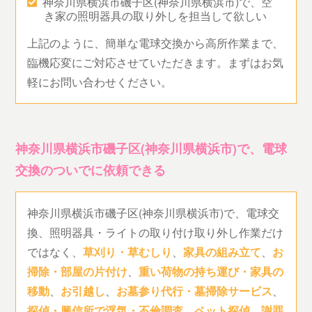
神奈川県横浜市磯子区(神奈川県横浜市)で、空
き家の照明器具の取り外しを担当して欲しい
上記のように、簡単な電球交換から高所作業まで、
臨機応変にご対応させていただきます。まずはお気
軽にお問い合わせください。
神奈川県横浜市磯子区(神奈川県横浜市)で、電球
交換のついでに依頼できる
神奈川県横浜市磯子区(神奈川県横浜市)で、電球交
換、照明器具・ライトの取り付け取り外し作業だけ
ではなく、
草刈り・草むしり
、
家具の組み立て
、
お
掃除・部屋の片付け
、
重い荷物の持ち運び・家具の
移動
、
お引越し
、
お墓参り代行・墓掃除サービス
、
探偵・興信所で浮気・不倫調査
、
ペット探偵
、
謝罪