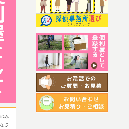
のみ
なさ