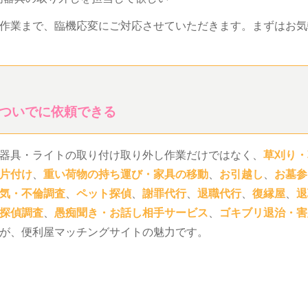
作業まで、臨機応変にご対応させていただきます。まずはお気
ついでに依頼できる
器具・ライトの取り付け取り外し作業だけではなく、
草刈り・
片付け
、
重い荷物の持ち運び・家具の移動
、
お引越し
、
お墓参
気・不倫調査
、
ペット探偵
、
謝罪代行
、
退職代行
、
復縁屋
、
退
探偵調査
、
愚痴聞き・お話し相手サービス
、
ゴキブリ退治・害
が、便利屋マッチングサイトの魅力です。