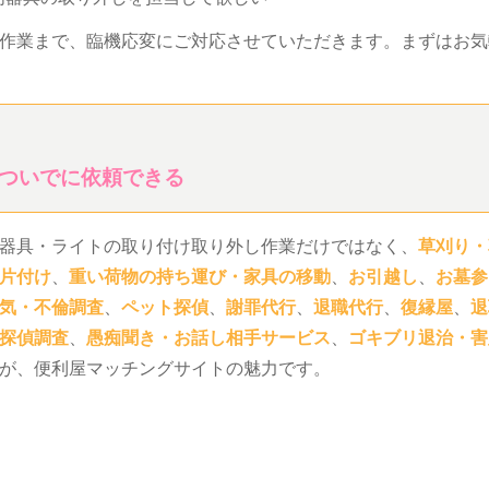
作業まで、臨機応変にご対応させていただきます。まずはお気
ついでに依頼できる
器具・ライトの取り付け取り外し作業だけではなく、
草刈り・
片付け
、
重い荷物の持ち運び・家具の移動
、
お引越し
、
お墓参
気・不倫調査
、
ペット探偵
、
謝罪代行
、
退職代行
、
復縁屋
、
退
探偵調査
、
愚痴聞き・お話し相手サービス
、
ゴキブリ退治・害
が、便利屋マッチングサイトの魅力です。