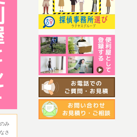
のみ
なさ