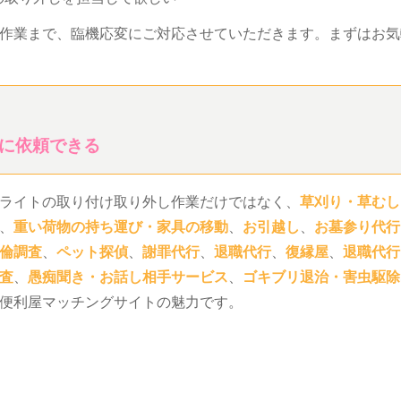
作業まで、臨機応変にご対応させていただきます。まずはお気
に依頼できる
ライトの取り付け取り外し作業だけではなく、
草刈り・草むし
、
重い荷物の持ち運び・家具の移動
、
お引越し
、
お墓参り代行
倫調査
、
ペット探偵
、
謝罪代行
、
退職代行
、
復縁屋
、
退職代行
査
、
愚痴聞き・お話し相手サービス
、
ゴキブリ退治・害虫駆除
便利屋マッチングサイトの魅力です。