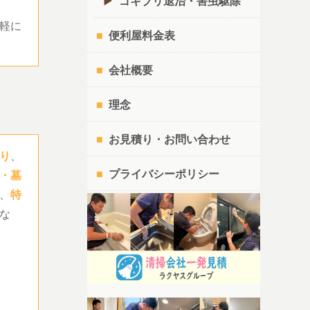
ゴキブリ退治・害虫駆除
軽に
便利屋料金表
会社概要
理念
お見積り・お問い合わせ
り
、
プライバシーポリシー
・墓
、
特
な