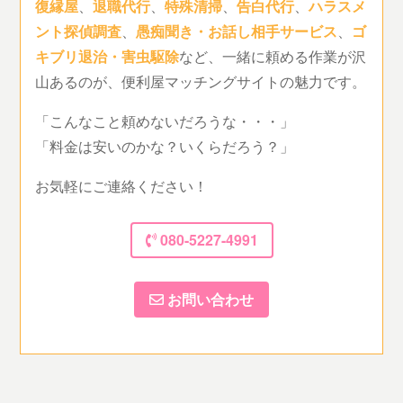
復縁屋
、
退職代行
、
特殊清掃
、
告白代行
、
ハラスメ
ント探偵調査
、
愚痴聞き・お話し相手サービス
、
ゴ
キブリ退治・害虫駆除
など、一緒に頼める作業が沢
山あるのが、便利屋マッチングサイトの魅力です。
「こんなこと頼めないだろうな・・・」
「料金は安いのかな？いくらだろう？」
お気軽にご連絡ください！
080-5227-4991
お問い合わせ