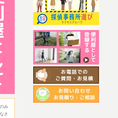
のみ
なさ