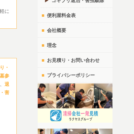
ゴキブリ退治・害虫駆除
軽に
便利屋料金表
会社概要
理念
お見積り・お問い合わせ
り・
プライバシーポリシー
墓参
、
退
・害