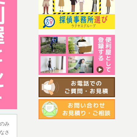
のみ
なさ