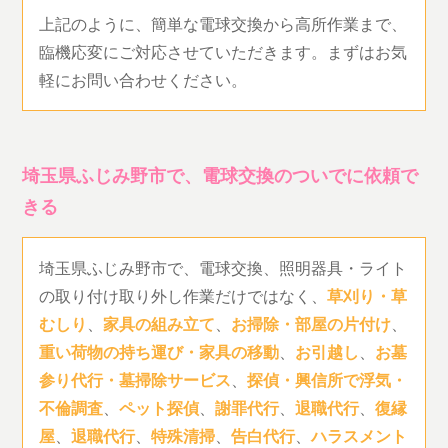
上記のように、簡単な電球交換から高所作業まで、
臨機応変にご対応させていただきます。まずはお気
軽にお問い合わせください。
埼玉県ふじみ野市で、電球交換のついでに依頼で
きる
埼玉県ふじみ野市で、電球交換、照明器具・ライト
の取り付け取り外し作業だけではなく、
草刈り・草
むしり
、
家具の組み立て
、
お掃除・部屋の片付け
、
重い荷物の持ち運び・家具の移動
、
お引越し
、
お墓
参り代行・墓掃除サービス
、
探偵・興信所で浮気・
不倫調査
、
ペット探偵
、
謝罪代行
、
退職代行
、
復縁
屋
、
退職代行
、
特殊清掃
、
告白代行
、
ハラスメント