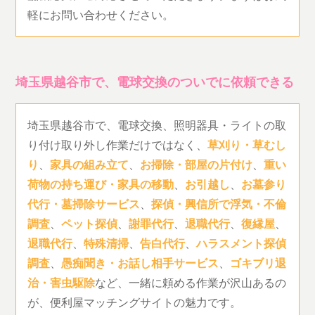
軽にお問い合わせください。
埼玉県越谷市で、電球交換のついでに依頼できる
埼玉県越谷市で、電球交換、照明器具・ライトの取
り付け取り外し作業だけではなく、
草刈り・草むし
り
、
家具の組み立て
、
お掃除・部屋の片付け
、
重い
荷物の持ち運び・家具の移動
、
お引越し
、
お墓参り
代行・墓掃除サービス
、
探偵・興信所で浮気・不倫
調査
、
ペット探偵
、
謝罪代行
、
退職代行
、
復縁屋
、
退職代行
、
特殊清掃
、
告白代行
、
ハラスメント探偵
調査
、
愚痴聞き・お話し相手サービス
、
ゴキブリ退
治・害虫駆除
など、一緒に頼める作業が沢山あるの
が、便利屋マッチングサイトの魅力です。