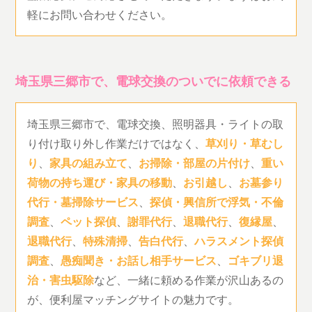
軽にお問い合わせください。
埼玉県三郷市で、電球交換のついでに依頼できる
埼玉県三郷市で、電球交換、照明器具・ライトの取
り付け取り外し作業だけではなく、
草刈り・草むし
り
、
家具の組み立て
、
お掃除・部屋の片付け
、
重い
荷物の持ち運び・家具の移動
、
お引越し
、
お墓参り
代行・墓掃除サービス
、
探偵・興信所で浮気・不倫
調査
、
ペット探偵
、
謝罪代行
、
退職代行
、
復縁屋
、
退職代行
、
特殊清掃
、
告白代行
、
ハラスメント探偵
調査
、
愚痴聞き・お話し相手サービス
、
ゴキブリ退
治・害虫駆除
など、一緒に頼める作業が沢山あるの
が、便利屋マッチングサイトの魅力です。