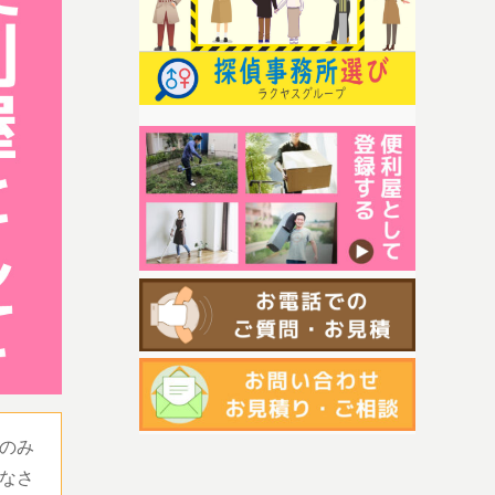
のみ
なさ