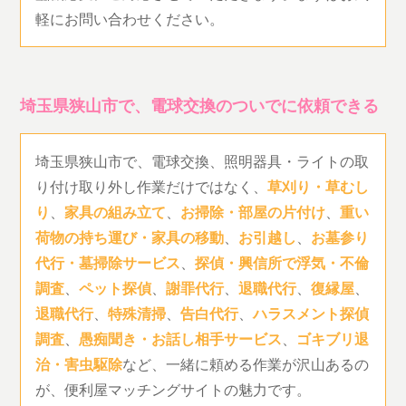
軽にお問い合わせください。
埼玉県狭山市で、電球交換のついでに依頼できる
埼玉県狭山市で、電球交換、照明器具・ライトの取
り付け取り外し作業だけではなく、
草刈り・草むし
り
、
家具の組み立て
、
お掃除・部屋の片付け
、
重い
荷物の持ち運び・家具の移動
、
お引越し
、
お墓参り
代行・墓掃除サービス
、
探偵・興信所で浮気・不倫
調査
、
ペット探偵
、
謝罪代行
、
退職代行
、
復縁屋
、
退職代行
、
特殊清掃
、
告白代行
、
ハラスメント探偵
調査
、
愚痴聞き・お話し相手サービス
、
ゴキブリ退
治・害虫駆除
など、一緒に頼める作業が沢山あるの
が、便利屋マッチングサイトの魅力です。