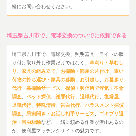
軽にお問い合わせください。
埼玉県吉川市で、電球交換のついでに依頼できる
埼玉県吉川市で、電球交換、照明器具・ライトの取
り付け取り外し作業だけではなく、
草刈り・草むし
り
、
家具の組み立て
、
お掃除・部屋の片付け
、
重い
荷物の持ち運び・家具の移動
、
お引越し
、
お墓参り
代行・墓掃除サービス
、
探偵・興信所で浮気・不倫
調査
、
ペット探偵
、
謝罪代行
、
退職代行
、
復縁屋
、
退職代行
、
特殊清掃
、
告白代行
、
ハラスメント探偵
調査
、
愚痴聞き・お話し相手サービス
、
ゴキブリ退
治・害虫駆除
など、一緒に頼める作業が沢山あるの
が、便利屋マッチングサイトの魅力です。