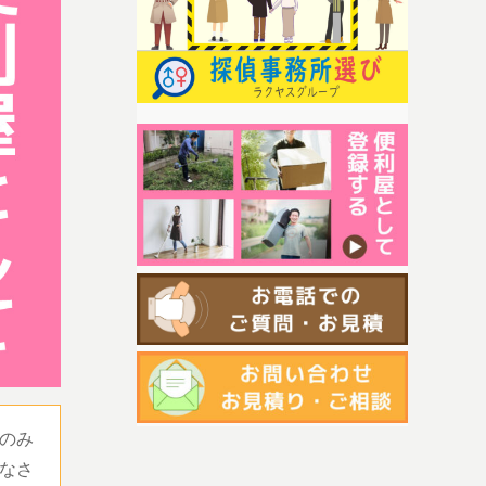
のみ
なさ