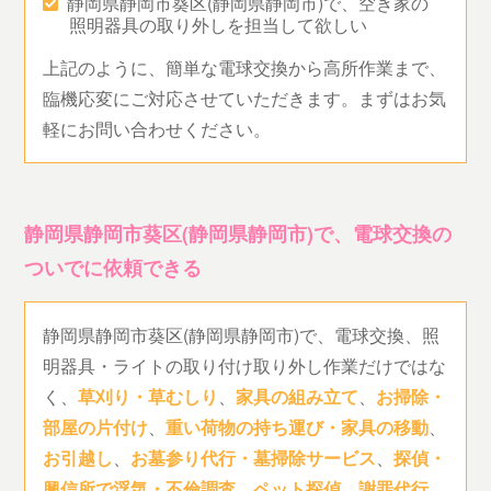
静岡県静岡市葵区(静岡県静岡市)で、空き家の
照明器具の取り外しを担当して欲しい
上記のように、簡単な電球交換から高所作業まで、
臨機応変にご対応させていただきます。まずはお気
軽にお問い合わせください。
静岡県静岡市葵区(静岡県静岡市)で、電球交換の
ついでに依頼できる
静岡県静岡市葵区(静岡県静岡市)で、電球交換、照
明器具・ライトの取り付け取り外し作業だけではな
く、
草刈り・草むしり
、
家具の組み立て
、
お掃除・
部屋の片付け
、
重い荷物の持ち運び・家具の移動
、
お引越し
、
お墓参り代行・墓掃除サービス
、
探偵・
興信所で浮気・不倫調査
、
ペット探偵
、
謝罪代行
、