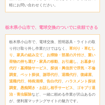
軽にお問い合わせください。
栃木県小山市で、電球交換のついでに依頼できる
栃木県小山市で、電球交換、照明器具・ライトの取
り付け取り外し作業だけではなく、
草刈り・草むし
り
、
家具の組み立て
、
お掃除・部屋の片付け
、
重い
荷物の持ち運び・家具の移動
、
お引越し
、
お墓参り
代行・墓掃除サービス
、
探偵・興信所で浮気・不倫
調査
、
ペット探偵
、
謝罪代行
、
退職代行
、
復縁屋
、
退職代行
、
特殊清掃
、
告白代行
、
ハラスメント探偵
調査
、
愚痴聞き・お話し相手サービス
、
ゴキブリ退
治・害虫駆除
など、一緒に頼める作業が沢山あるの
が、便利屋マッチングサイトの魅力です。