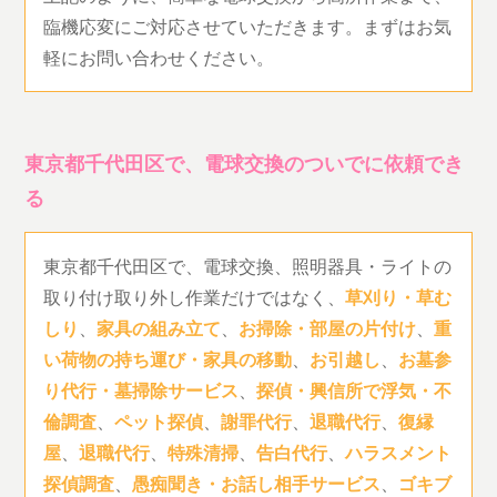
臨機応変にご対応させていただきます。まずはお気
軽にお問い合わせください。
東京都千代田区で、電球交換のついでに依頼でき
る
東京都千代田区で、電球交換、照明器具・ライトの
取り付け取り外し作業だけではなく、
草刈り・草む
しり
、
家具の組み立て
、
お掃除・部屋の片付け
、
重
い荷物の持ち運び・家具の移動
、
お引越し
、
お墓参
り代行・墓掃除サービス
、
探偵・興信所で浮気・不
倫調査
、
ペット探偵
、
謝罪代行
、
退職代行
、
復縁
屋
、
退職代行
、
特殊清掃
、
告白代行
、
ハラスメント
探偵調査
、
愚痴聞き・お話し相手サービス
、
ゴキブ